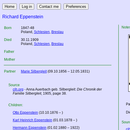
Richard Eppenstein
Note
Born
1847-48
Poland
,
Schlesien
,
Breslau
Died
30.11.1909
Poland
,
Schlesien
,
Breslau
Father
Mother
Partner
Marie Silbergleit
(09.10.1856 – 12.05.1831)
Source
cjh.org
- Anna Auerbach geb. Silbergleit:
Die Chronik der
Familie Silbergleit
, 1905, page 38.
Pa
Children:
Di
Otto Eppenstein
(10.10.1876 – )
Karl Heinrich Eppenstein
(01.03.1878 – )
Sourc
Hermann Eppenstein
(01.02.1880 – 1922)
cj