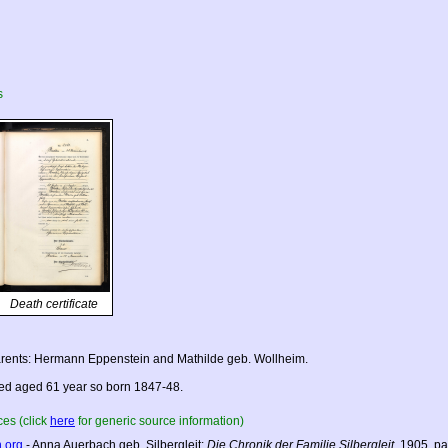
s
Death certificate
rents: Hermann Eppenstein and Mathilde geb. Wollheim.
ed aged 61 year so born 1847-48.
es (click
here
for generic source information)
h.org
- Anna Auerbach geb. Silbergleit:
Die Chronik der Familie Silbergleit
, 1905, p