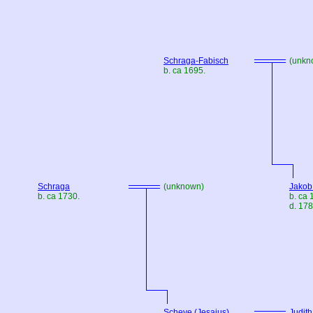
Schraga-Fabisch
(unkn
b. ca 1695.
Schraga
(unknown)
Jakob
b. ca 1730.
b. ca 
d. 178
Scheye (Jesajus)
Judith 