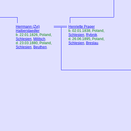
Herrmann (Zvi)
Henriette Prager
Halberstaedter
b. 02.01.1838,
Poland
,
b. 22.01.1826,
Poland
,
Schlesien
,
Rybnik
.
Schlesien
,
Militsch
.
d. 26.06.1895,
Poland
,
d. 23.03.1880,
Poland
,
Schlesien
,
Breslau
.
Schlesien
,
Beuthen
.