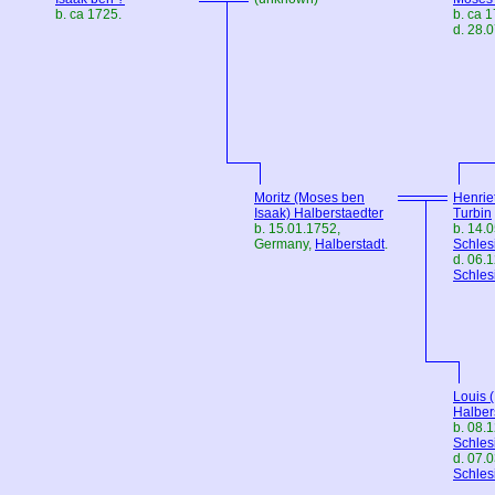
b. ca 1725.
b. ca 
d. 28.
Moritz (Moses ben
Henrie
Isaak) Halberstaedter
Turbin
b. 15.01.1752,
b. 14.
Germany
,
Halberstadt
.
Schles
d. 06.
Schles
Louis (
Halber
b. 08.
Schles
d. 07.
Schles