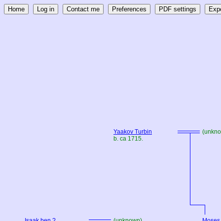
Yaakov Turbin
(unkn
b. ca 1715.
Isaak ben ?
(unknown)
Moses 