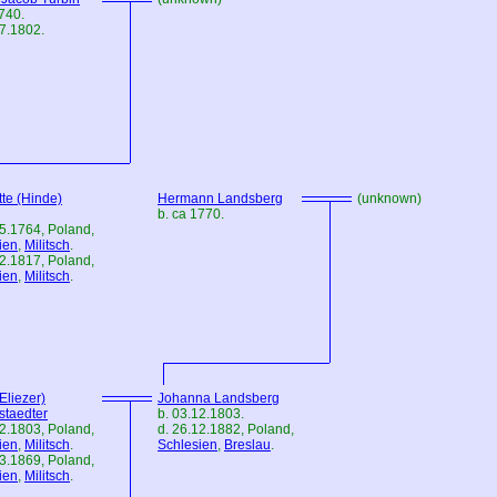
1740.
07.1802.
tte (Hinde)
Hermann Landsberg
(unknown)
b. ca 1770.
05.1764,
Poland
,
ien
,
Militsch
.
12.1817,
Poland
,
ien
,
Militsch
.
Eliezer)
Johanna Landsberg
staedter
b. 03.12.1803.
12.1803,
Poland
,
d. 26.12.1882,
Poland
,
ien
,
Militsch
.
Schlesien
,
Breslau
.
03.1869,
Poland
,
ien
,
Militsch
.