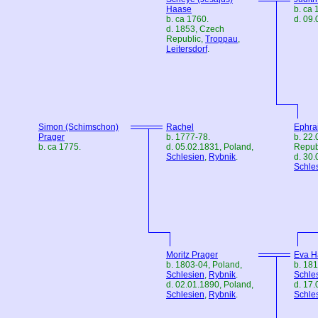
Haase
b. ca 
b. ca 1760.
d. 09.
d. 1853,
Czech
Republic
,
Troppau
,
Leitersdorf
.
Simon (Schimschon)
Rachel
Ephra
Prager
b. 1777-78.
b. 22
b. ca 1775.
d. 05.02.1831,
Poland
,
Repub
Schlesien
,
Rybnik
.
d. 30
Schle
Moritz Prager
Eva H
b. 1803-04,
Poland
,
b. 18
Schlesien
,
Rybnik
.
Schle
d. 02.01.1890,
Poland
,
d. 17
Schlesien
,
Rybnik
.
Schle